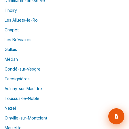
Dammartin-en-Serve
Thoiry
Les Alluets-le-Roi
Chapet
Les Bréviaires
Galluis
Médan
Condé-sur-Vesgre
Tacoignières
Aulnay-sur-Mauldre
Toussus-le-Noble
Nézel
Oinville-sur-Montcient
Maulette