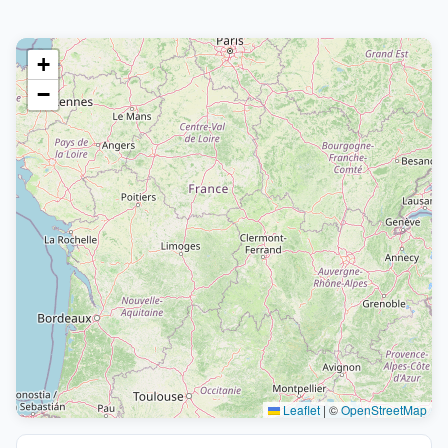
+
−
Leaflet
|
©
OpenStreetMap