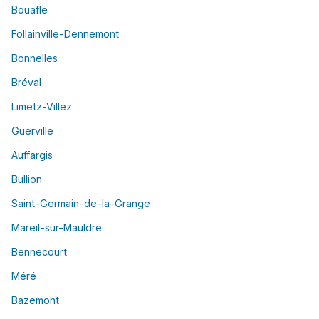
Bouafle
Follainville-Dennemont
Bonnelles
Bréval
Limetz-Villez
Guerville
Auffargis
Bullion
Saint-Germain-de-la-Grange
Mareil-sur-Mauldre
Bennecourt
Méré
Bazemont