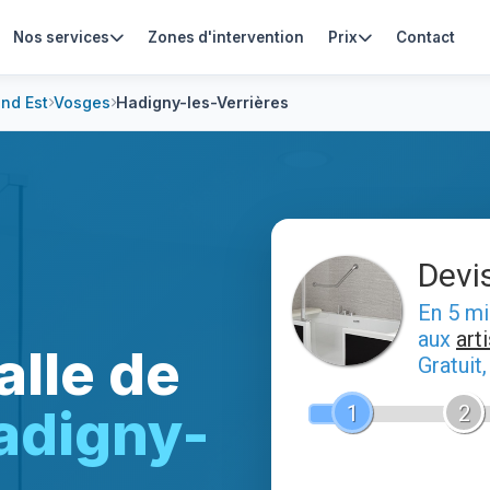
Nos services
Zones d'intervention
Prix
Contact
nd Est
Vosges
Hadigny-les-Verrières
Devi
En 5 m
aux
art
alle de
Gratuit
adigny-
1
2