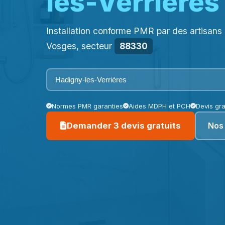
les-Verrières
Installation conforme PMR par des artisans c
Vosges, secteur
88330
Normes PMR garanties
Aides MDPH et PCH
Devis gra
Nos 
Demander 3 devis gratuits