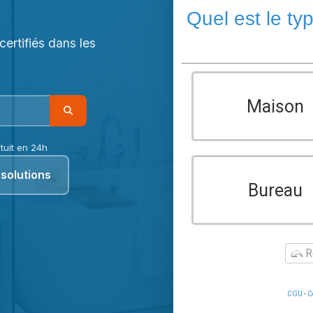
Quel est le ty
ertifiés dans les
Maison
tuit en 24h
solutions
Bureau
Re
CGU
-
C