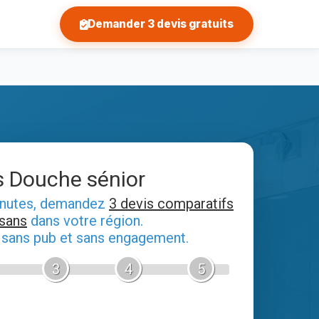
Demander 3 devis gratuits
s Douche sénior
inutes, demandez
3 devis comparatifs
isans
dans votre région.
, sans pub et sans engagement.
3
4
5