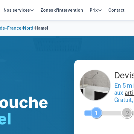
Nos services
Zones d'intervention
Prix
Contact
de-France
Nord
Hamel
Devi
En 5 m
aux
art
Douche
Gratuit
el
1
2