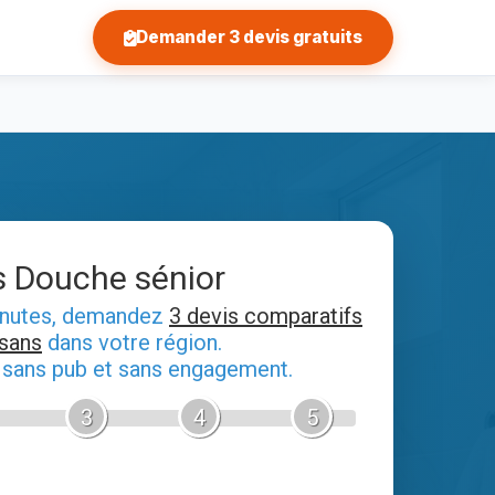
Demander 3 devis gratuits
s Douche sénior
inutes, demandez
3 devis comparatifs
isans
dans votre région.
, sans pub et sans engagement.
3
4
5