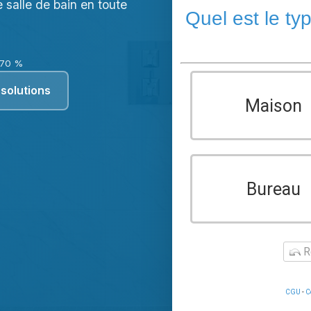
e salle de bain en toute
Quel est le ty
 70 %
solutions
Maison
Bureau
Re
CGU
-
C