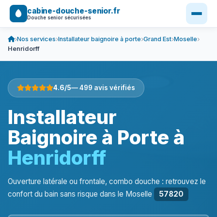
cabine-douche-senior.fr
Douche senior sécurisées
Nos services
Installateur baignoire à porte
Grand Est
Moselle
Henridorff
4.6/5
— 499 avis vérifiés
Installateur
Baignoire à Porte à
Henridorff
Ouverture latérale ou frontale, combo douche : retrouvez le
confort du bain sans risque dans le Moselle
57820