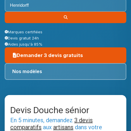
Marques certifiées
Devis gratuit 24h
Aides jusqu'à 85%
Demander 3 devis gratuits
Nos modèles
Devis Douche sénior
En 5 minutes, demandez
3 devis
comparatifs
aux
artisans
dans votre