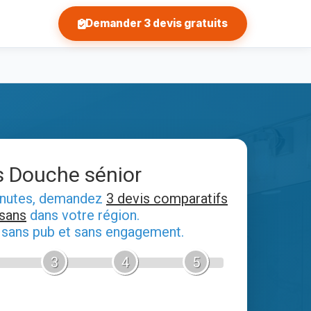
Demander 3 devis gratuits
s Douche sénior
inutes, demandez
3 devis comparatifs
isans
dans votre région.
, sans pub et sans engagement.
3
4
5