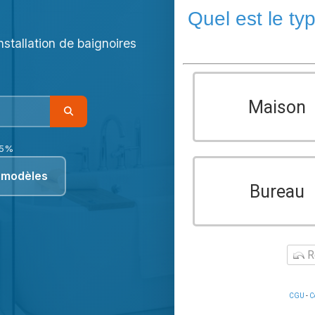
Quel est le ty
Installation de baignoires
Maison
85%
 modèles
Bureau
Re
CGU
-
C