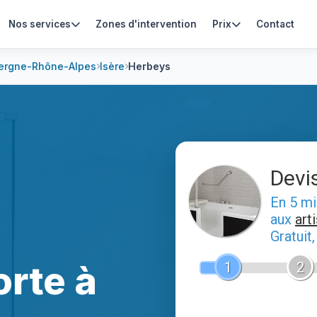
Nos services
Zones d'intervention
Prix
Contact
ergne-Rhône-Alpes
Isère
Herbeys
Devi
En 5 m
aux
art
Gratuit
orte à
1
2